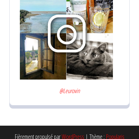
@Leurovin
Fièrement propulsé par
WordPress
|
Thème :
Popularis