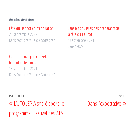
Articles similaires
Fête du Haricot et intronisation
Dans les coulisses des préparatifs de
28 septembre 2022
la fête du haricot
Dans "Actions Ville de Soissons"
4 septembre 2024
Dans "2024"
Ce qui change pour la Fête du
haricot cette année
13 septembre 2021
Dans "Actions Ville de Soissons"
Navigation
Article
PRÉCÉDENT
SUIVANT
Artic
L’UFOLEP Aisne élabore le
Dans l’expectative
de
précédent
suiv
programme… estival des ALSH
l’article