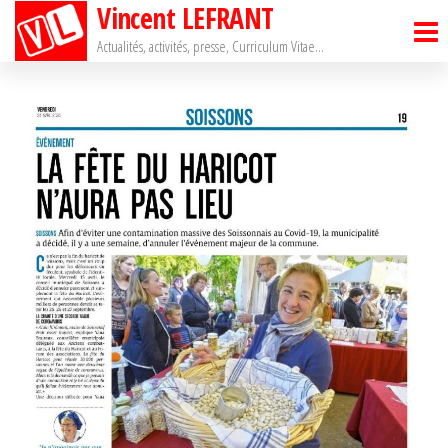
Vincent LEFRANT
Passer
ce
Actualités, activités, presse, Curriculum Vitae…
contenu