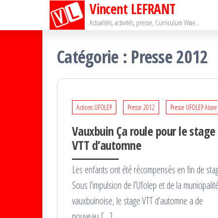
Vincent LEFRANT
Passer
ce
Actualités, activités, presse, Curriculum Vitae…
contenu
Catégorie :
Presse 2012
Actions UFOLEP
Presse 2012
Presse UFOLEP Aisne
Vauxbuin Ça roule pour le stage
VTT d’automne
Les enfants ont été récompensés en fin de sta
Sous l’impulsion de l’Ufolep et de la municipalit
vauxbuinoise, le stage VTT d’automne a de
nouveau […]