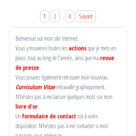
Pagination
1
2
…
4
Suivant
des
publications
Bienvenue sur mon site Internet,
Vous y trouverez toutes les
actions
que je mets en
place, tout au long de l'année, ainsi que ma
revue
de presse
.
Vous pouvez également retrouver mon nouveau
Curriculum Vitae
retravaillé graphiquement.
N'hésitez pas à me laisser quelques mots sur mon
livre d'or
.
Un
formulaire de contact
est à votre
disposition. N'hésitez pas à me contacter si mon
parcours vous intéresse.