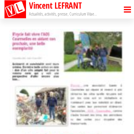
Vincent LEFRANT
Passer
ce
Actualités, activités, presse, Curriculum Vitae…
contenu