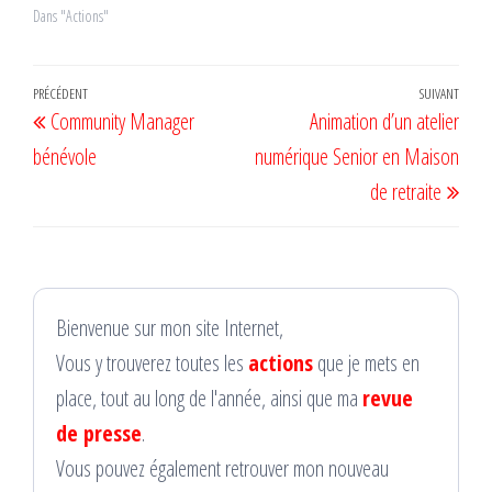
Dans "Actions"
Navigation
Article
PRÉCÉDENT
SUIVANT
Artic
Community Manager
Animation d’un atelier
de
précédent
suiv
bénévole
numérique Senior en Maison
l’article
de retraite
Bienvenue sur mon site Internet,
Vous y trouverez toutes les
actions
que je mets en
place, tout au long de l'année, ainsi que ma
revue
de presse
.
Vous pouvez également retrouver mon nouveau