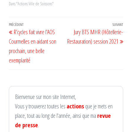
Dans "Actions Ville de Soissons"
Navigation
Article
PRÉCÉDENT
SUIVANT
Artic
R’cycles fait vivre l’AOS
Jury BTS MHR (Hôtellerie-
de
précédent
suiv
Courmelles en aidant son
Restauration) session 2021
l’article
prochain, une belle
exemplarité
Bienvenue sur mon site Internet,
Vous y trouverez toutes les
actions
que je mets en
place, tout au long de l'année, ainsi que ma
revue
de presse
.