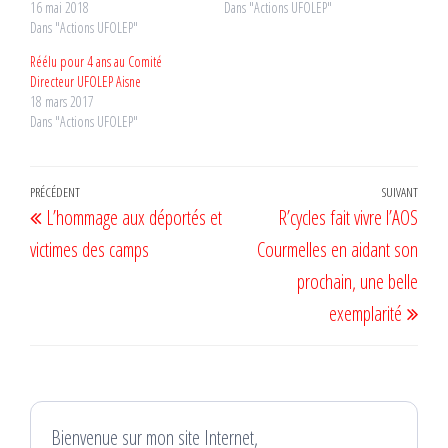
16 mai 2018
Dans "Actions UFOLEP"
Dans "Actions UFOLEP"
Réélu pour 4 ans au Comité
Directeur UFOLEP Aisne
18 mars 2017
Dans "Actions UFOLEP"
Navigation
Article
PRÉCÉDENT
SUIVANT
Artic
L’hommage aux déportés et
R’cycles fait vivre l’AOS
de
précédent
suiv
victimes des camps
Courmelles en aidant son
l’article
prochain, une belle
exemplarité
Bienvenue sur mon site Internet,