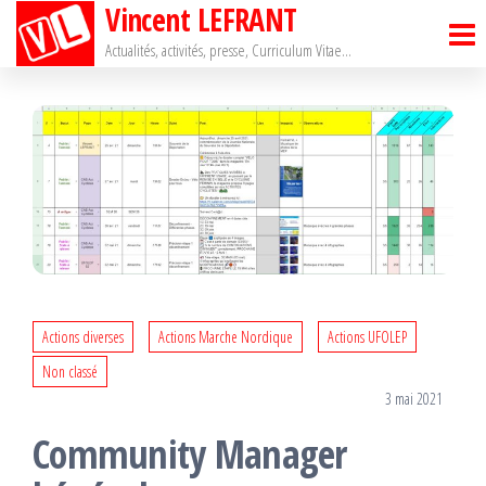
Vincent LEFRANT
Passer
ce
Actualités, activités, presse, Curriculum Vitae…
contenu
Actions diverses
Actions Marche Nordique
Actions UFOLEP
Non classé
3 mai 2021
Community Manager