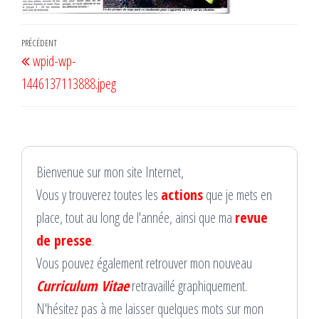
Navigation
Article
PRÉCÉDENT
wpid-wp-
de
précédent
1446137113888.jpeg
l’article
Bienvenue sur mon site Internet,
Vous y trouverez toutes les
actions
que je mets en
place, tout au long de l'année, ainsi que ma
revue
de presse
.
Vous pouvez également retrouver mon nouveau
Curriculum Vitae
retravaillé graphiquement.
N'hésitez pas à me laisser quelques mots sur mon