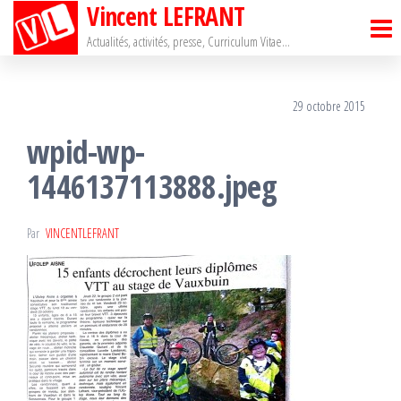
Vincent LEFRANT
Passer
ce
Actualités, activités, presse, Curriculum Vitae…
contenu
29 octobre 2015
wpid-wp-
1446137113888.jpeg
Par
VINCENTLEFRANT