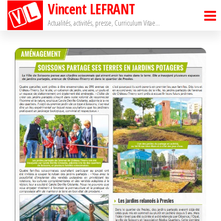
Vincent LEFRANT
Passer
ce
Actualités, activités, presse, Curriculum Vitae…
contenu