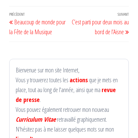
Navigation
Article
PRÉCÉDENT
SUIVANT
Artic
Beaucoup de monde pour
C’est parti pour deux mois au
de
précédent
suiv
la Fête de la Musique
bord de l’Aisne
l’article
Bienvenue sur mon site Internet,
Vous y trouverez toutes les
actions
que je mets en
place, tout au long de l'année, ainsi que ma
revue
de presse
.
Vous pouvez également retrouver mon nouveau
Curriculum Vitae
retravaillé graphiquement.
N'hésitez pas à me laisser quelques mots sur mon