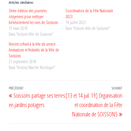
Articles similaires
3ème édition des journées
Coordination de la Fête Nationale
citoyennes pour nettoyer
2023
bénévolement les rues de Soissons
19 juillet 2023
15 mars 2018
Dans "Actions Ville de Soissons"
Dans "Actions Ville de Soissons"
Vincent Lefrant à la tête du service
Animations et festivités de la Ville de
Soissons
21 septembre 2018
Dans "Actions Marche Nordique"
Navigation
Article
PRÉCÉDENT
SUIVANT
Artic
Soissons partage ses terres
[13 et 14 juil. 19] Organisation
de
précédent
suiv
en jardins potagers
et coordination de la Fête
l’article
Nationale de SOISSONS