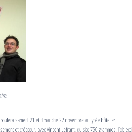
aire.
éroulera samedi 21 et dimanche 22 novembre au lycée hôtelier.
ment et créateur, avec Vincent Lefrant, du site 750 grammes, l’objecti