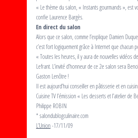
« Le thème du salon, « Instants gourmands », est vo
confie Laurence Bargès.
En direct du salon
Alors que ce salon, comme l’explique Damien Duquesn
c’est fort logiquement grâce à Internet que chacun po
« Toutes les heures, il y aura de nouvelles vidéos 
Lefrant. L’invité d’honneur de ce 2e salon sera Benoî
Gaston Lenôtre !
Il est aujourd’hui conseiller en pâtisserie et en cuis
Cuisine TV l’émission « Les desserts et l’atelier de Be
Philippe ROBIN
* salondublogculinaire.com
L’Union
-17/11/09