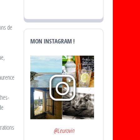
s
ions de
MON INSTAGRAM !
ue,
Laurence
ches-
de
trations
@Leurovin