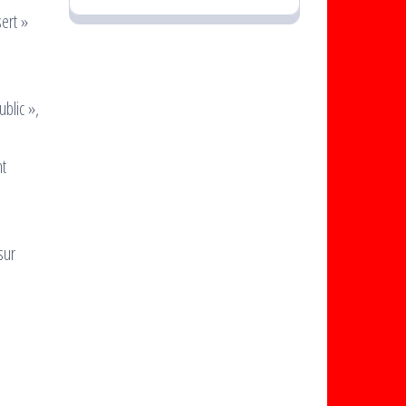
ert »
blic »,
nt
sur