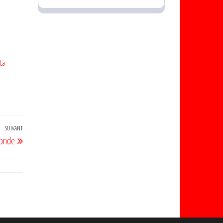
La
SUIVANT
Article
monde
suivant