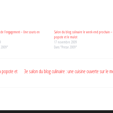
 de l’engagement – Une souris en
Salon du blog culinaire le week-end prochain – 
popote et le mulot
9
17 novembre 2009
e 2009"
Dans "Presse 2009"
a popote et
3e salon du blog culinaire : une cuisine ouverte sur le 