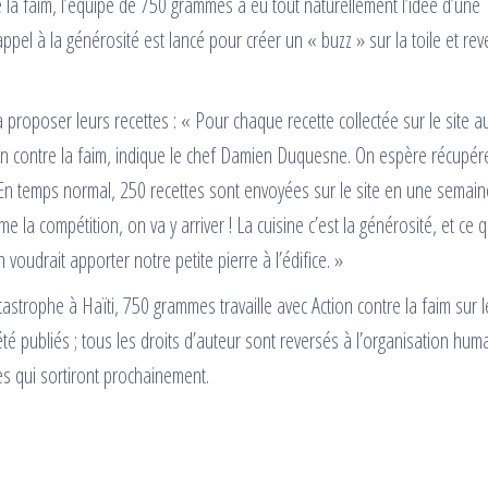
re la faim, l’équipe de 750 grammes a eu tout naturellement l’idée d’une
ppel à la générosité est lancé pour créer un « buzz » sur la toile et rev
 proposer leurs recettes : « Pour chaque recette collectée sur le site a
on contre la faim, indique le chef Damien Duquesne. On espère récupére
 En temps normal, 250 recettes sont envoyées sur le site en une semain
 la compétition, on va y arriver ! La cuisine c’est la générosité, et ce q
voudrait apporter notre petite pierre à l’édifice. »
atastrophe à Haïti, 750 grammes travaille avec Action contre la faim sur l
té publiés ; tous les droits d’auteur sont reversés à l’organisation huma
s qui sortiront prochainement.