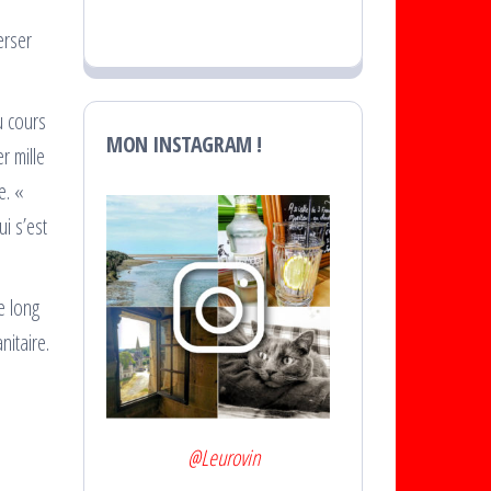
erser
u cours
MON INSTAGRAM !
r mille
e. «
ui s’est
e long
nitaire.
@Leurovin