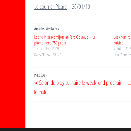
Le courrier Picard
– 20/01/10
Articles similaires
Le site Internet mijote au Parc Gouraud – Le
Les chemins
phénomène 750g.com
cuisine
1 novembre 2009
7 juillet 200
Dans "Presse 2009"
Dans "Press
Navigation
Article
PRÉCÉDENT
Salon du blog culinaire le week-end prochain – L
de
précédent
le mulot
l’article