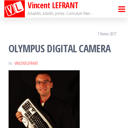
Vincent LEFRANT
Passer
ce
Actualités, activités, presse, Curriculum Vitae…
contenu
7 février 2017
OLYMPUS DIGITAL CAMERA
Par
VINCENTLEFRANT