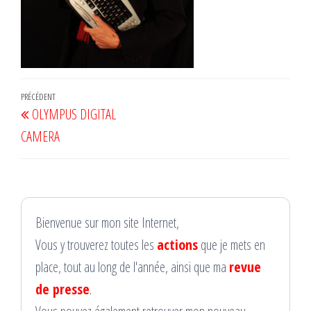
Navigation
Article
PRÉCÉDENT
OLYMPUS DIGITAL
de
précédent
CAMERA
l’article
Bienvenue sur mon site Internet,
Vous y trouverez toutes les
actions
que je mets en
place, tout au long de l'année, ainsi que ma
revue
de presse
.