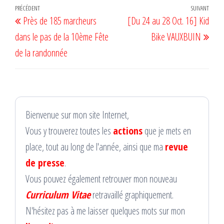
Navigation
Article
PRÉCÉDENT
SUIVANT
Artic
Près de 185 marcheurs
[Du 24 au 28 Oct. 16] Kid
de
précédent
suiv
dans le pas de la 10ème Fête
Bike VAUXBUIN
l’article
de la randonnée
Bienvenue sur mon site Internet,
Vous y trouverez toutes les
actions
que je mets en
place, tout au long de l'année, ainsi que ma
revue
de presse
.
Vous pouvez également retrouver mon nouveau
Curriculum Vitae
retravaillé graphiquement.
N'hésitez pas à me laisser quelques mots sur mon