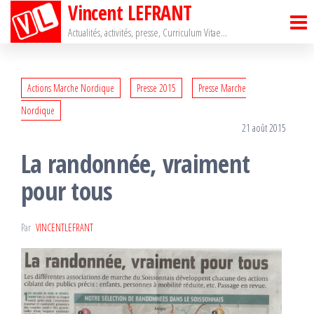
Vincent LEFRANT
Passer
ce
Actualités, activités, presse, Curriculum Vitae…
contenu
Actions Marche Nordique
Presse 2015
Presse Marche
Nordique
21 août 2015
La randonnée, vraiment
pour tous
Par
VINCENTLEFRANT