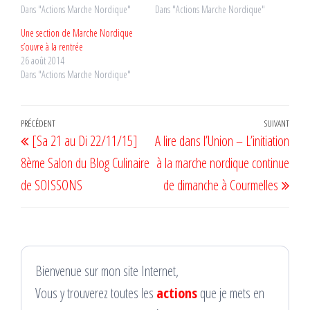
Dans "Actions Marche Nordique"
Dans "Actions Marche Nordique"
Une section de Marche Nordique
s’ouvre à la rentrée
26 août 2014
Dans "Actions Marche Nordique"
Navigation
Article
PRÉCÉDENT
SUIVANT
Artic
[Sa 21 au Di 22/11/15]
A lire dans l’Union – L’initiation
de
précédent
suiv
8ème Salon du Blog Culinaire
à la marche nordique continue
l’article
de SOISSONS
de dimanche à Courmelles
Bienvenue sur mon site Internet,
Vous y trouverez toutes les
actions
que je mets en