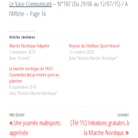
Le Vase Communicant
– N°187 (Du 29/06 au 12/07/15) / A
l’Affiche – Page 16
Articles similaires
Marche Nordique Adaptée
Reprise du Téléthon Sport Vénizel
3 novembre 2019
13 octobre 2020
Dans "Actions"
Dans "Actions Marche Nordique"
La marche nordique de l’AOS
Courmelles fait sa rentrée pied au
plancher
8 septembre 2016
Dans "Actions Marche Nordique"
Navigation
Article
PRÉCÉDENT
SUIVANT
Artic
Une journée multisports
[Été 15] Initiations gratuites à
de
précédent
suiv
appréciée
la Marche Nordique
l’article