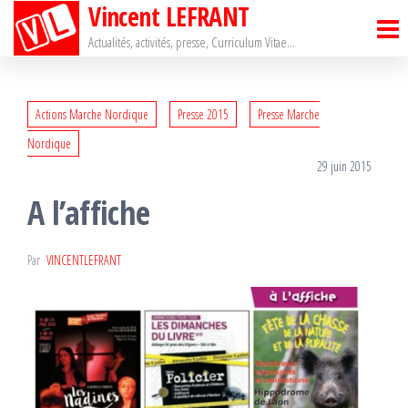
Vincent LEFRANT
Passer
ce
Actualités, activités, presse, Curriculum Vitae…
contenu
Actions Marche Nordique
Presse 2015
Presse Marche
Nordique
29 juin 2015
A l’affiche
Par
VINCENTLEFRANT