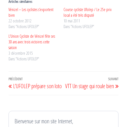
Articles similaires
Vénizel – Les cyclistes s’exportent
Course cycliste Ufolep / Le 25e prix
bien
local a été très disputé
22 octobre 2012
10 mai 2011
Dans "Actions UFOLEP"
Dans "Actions UFOLEP"
L’Union Cycliste de Vénizel fête ses
30 ans avec trois victoires cette
saison
3 décembre 2015
Dans "Actions UFOLEP"
Navigation
Article
PRÉCÉDENT
SUIVANT
Artic
L’UFOLEP prépare son loto
VTT Un stage qui roule bien
de
précédent
suiv
l’article
Bienvenue sur mon site Internet,