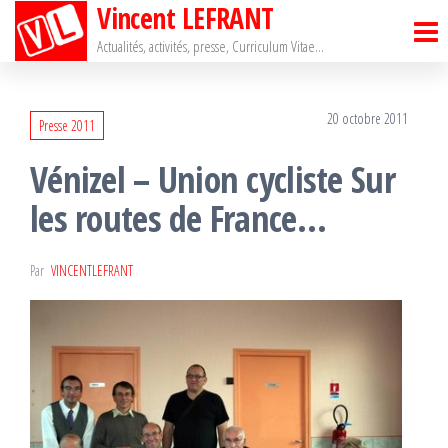
Vincent LEFRANT
Passer
ce
Actualités, activités, presse, Curriculum Vitae…
contenu
20 octobre 2011
Presse 2011
Vénizel – Union cycliste Sur
les routes de France…
Par
VINCENTLEFRANT