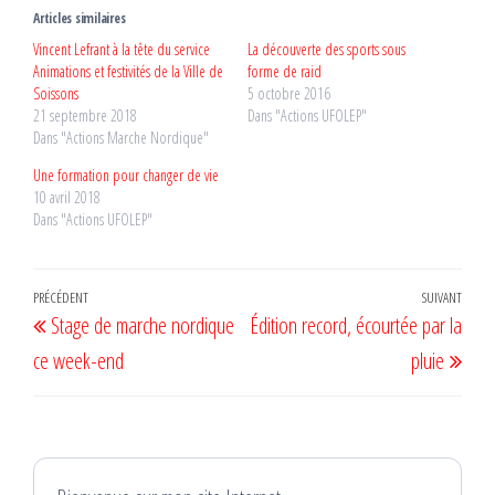
Articles similaires
Vincent Lefrant à la tête du service
La découverte des sports sous
Animations et festivités de la Ville de
forme de raid
Soissons
5 octobre 2016
21 septembre 2018
Dans "Actions UFOLEP"
Dans "Actions Marche Nordique"
Une formation pour changer de vie
10 avril 2018
Dans "Actions UFOLEP"
Navigation
Article
PRÉCÉDENT
SUIVANT
Artic
Stage de marche nordique
Édition record, écourtée par la
de
précédent
suiv
ce week-end
pluie
l’article