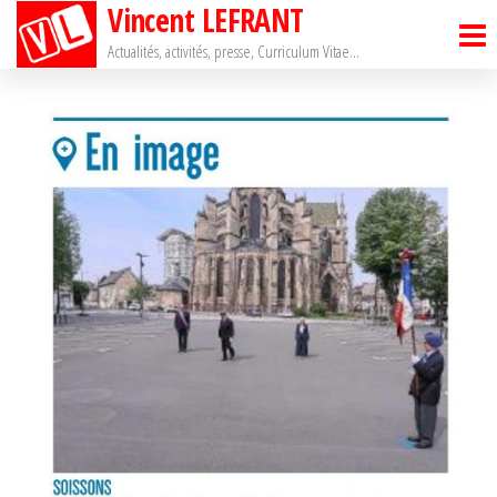
Vincent LEFRANT
Passer
ce
Actualités, activités, presse, Curriculum Vitae…
contenu