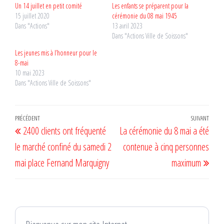
Un 14 juillet en petit comité
Les enfants se préparent pour la
15 juillet 2020
cérémonie du 08 mai 1945
Dans "Actions"
13 avril 2023
Dans "Actions Ville de Soissons"
Les jeunes mis à l’honneur pour le
8-mai
10 mai 2023
Dans "Actions Ville de Soissons"
Navigation
Article
PRÉCÉDENT
SUIVANT
Artic
2400 clients ont fréquenté
La cérémonie du 8 mai a été
de
précédent
suiv
le marché confiné du samedi 2
contenue à cinq personnes
l’article
mai place Fernand Marquigny
maximum