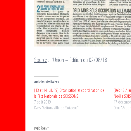
Source
: L’Union – Édition du 02/08/18
Articles similaires
[13 et 14 juil. 19] Organisation et coordination de
[Déc 18 / Ja
la Fête Nationale de SOISSONS
Noël à SOI
7 août 2019
17 décembr
Dans "Actions Ville de Soissons"
Dans "Action
Navigation
Article
PRÉCÉDENT