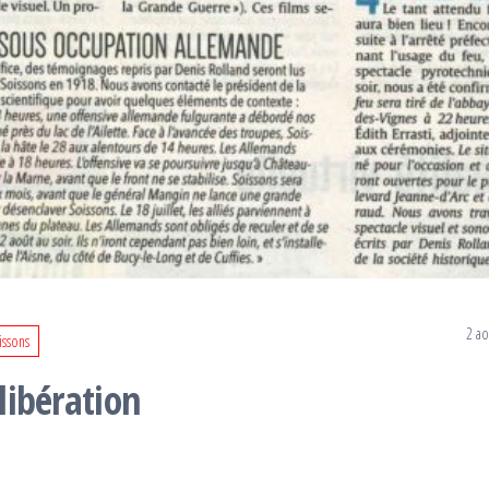
2 ao
issons
 libération