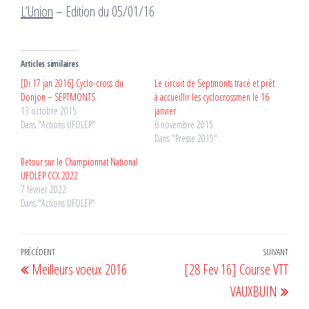
L’Union
– Edition du 05/01/16
Articles similaires
[Di 17 jan 2016] Cyclo-cross du
Le circuit de Septmonts tracé et prêt
Donjon – SEPTMONTS
à accueillir les cyclocrossmen le 16
13 octobre 2015
janvier
Dans "Actions UFOLEP"
6 novembre 2015
Dans "Presse 2015"
Retour sur le Championnat National
UFOLEP CCX 2022
7 février 2022
Dans "Actions UFOLEP"
Navigation
Article
PRÉCÉDENT
SUIVANT
Artic
Meilleurs voeux 2016
[28 Fev 16] Course VTT
de
précédent
suiv
VAUXBUIN
l’article