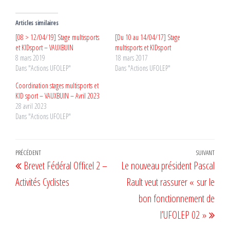
Articles similaires
[08 > 12/04/19] Stage multisports
[Du 10 au 14/04/17] Stage
et KIDsport – VAUXBUIN
multisports et KIDsport
8 mars 2019
18 mars 2017
Dans "Actions UFOLEP"
Dans "Actions UFOLEP"
Coordination stages multisports et
KID sport – VAUXBUIN – Avril 2023
28 avril 2023
Dans "Actions UFOLEP"
Navigation
Article
PRÉCÉDENT
SUIVANT
Artic
Brevet Fédéral Officel 2 –
Le nouveau président Pascal
de
précédent
suiv
Activités Cyclistes
Rault veut rassurer « sur le
l’article
bon fonctionnement de
l’UFOLEP 02 »