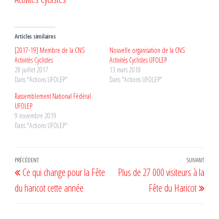
Articles similaires
[2017-19] Membre de la CNS
Nouvelle organisation de la CNS
Activités Cyclistes
Activités Cyclistes UFOLEP
28 juillet 2017
13 mars 2018
Dans "Actions UFOLEP"
Dans "Actions UFOLEP"
Rassemblement National Fédéral
UFOLEP
9 novembre 2019
Dans "Actions UFOLEP"
Navigation
Article
PRÉCÉDENT
SUIVANT
Artic
Ce qui change pour la Fête
Plus de 27 000 visiteurs à la
de
précédent
suiv
du haricot cette année
Fête du Haricot
l’article