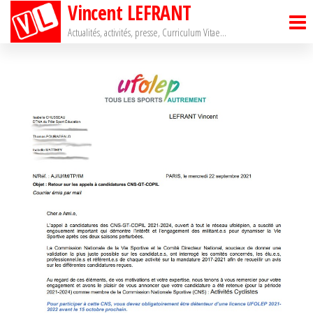
Vincent LEFRANT
Passer
ce
Actualités, activités, presse, Curriculum Vitae…
contenu