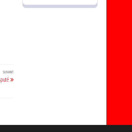
SUIVANT
Article
sputé
suivant