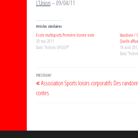
L’Union
– 09/04/11
Articles similaires
Ecole multisports Première bonne note
Vauxbuin / C
20 mai 2011
Quelle afflu
Dans "Actions UFOLEP"
18 août 201
Dans "Actio
Navigation
Article
PRÉCÉDENT
Association Sports loisirs corporatifs Des randon
de
précédent
contes
l’article