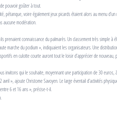
 de pouvoir goûter à tout.
ité, pétanque, voire également jeux picards étaient alors au menu d’un 
ns aucune modération.
ils prenaient connaissance du palmarès. Un classement très simple à é
haute marche du podium », indiquaient les organisateurs. Une distributio
sportifs en culotte courte auront tout le loisir d’apprécier de nouveau, 
ous invitons qui le souhaite, moyennant une participation de 30 euros, 
avril », ajoute Christome Savoyen. Le large éventail d’activités physiqu
entre 6 et 16 ans », précise-t-il.
.