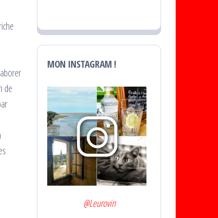
riche
MON INSTAGRAM !
laborer
n de
par
à
es
@Leurovin