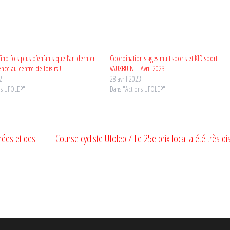
inq fois plus d’enfants que l’an dernier
Coordination stages multisports et KID sport –
ence au centre de loisirs !
VAUXBUIN – Avril 2023
2
28 avril 2023
ns UFOLEP"
Dans "Actions UFOLEP"
nées et des
Course cycliste Ufolep / Le 25e prix local a été très di