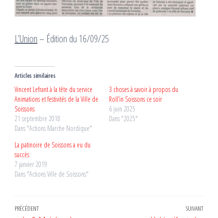
L’Union
– Édition du 16/09/25
Articles similaires
Vincent Lefrant à la tête du service
3 choses à savoir à propos du
Animations et festivités de la Ville de
Roll’in Soissons ce soir
Soissons
6 juin 2025
21 septembre 2018
Dans "2025"
Dans "Actions Marche Nordique"
La patinoire de Soissons a eu du
succès
7 janvier 2019
Dans "Actions Ville de Soissons"
Navigation
Article
PRÉCÉDENT
SUIVANT
Artic