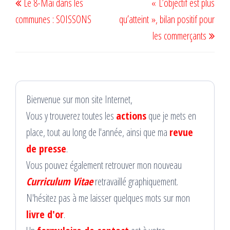
Le 8-Mai dans les
« L’objectif est plus
de
précédent
suiv
communes : SOISSONS
qu’atteint », bilan positif pour
l’article
les commerçants
Bienvenue sur mon site Internet,
Vous y trouverez toutes les
actions
que je mets en
place, tout au long de l'année, ainsi que ma
revue
de presse
.
Vous pouvez également retrouver mon nouveau
Curriculum Vitae
retravaillé graphiquement.
N'hésitez pas à me laisser quelques mots sur mon
livre d'or
.