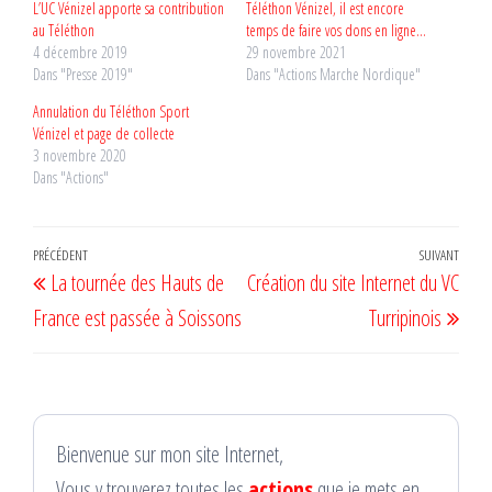
L’UC Vénizel apporte sa contribution
Téléthon Vénizel, il est encore
au Téléthon
temps de faire vos dons en ligne…
4 décembre 2019
29 novembre 2021
Dans "Presse 2019"
Dans "Actions Marche Nordique"
Annulation du Téléthon Sport
Vénizel et page de collecte
3 novembre 2020
Dans "Actions"
Navigation
Article
PRÉCÉDENT
SUIVANT
Artic
La tournée des Hauts de
Création du site Internet du VC
de
précédent
suiv
France est passée à Soissons
Turripinois
l’article
Bienvenue sur mon site Internet,
Vous y trouverez toutes les
actions
que je mets en