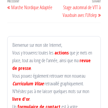
Navigation
Article
PRÉCÉDENT
SUIVANT
Artic
Marche Nordique Adaptée
Stage automnal de VTT à
de
précédent
suiv
Vauxbuin avec l’Ufolep
l’article
Bienvenue sur mon site Internet,
Vous y trouverez toutes les
actions
que je mets en
place, tout au long de l'année, ainsi que ma
revue
de presse
.
Vous pouvez également retrouver mon nouveau
Curriculum Vitae
retravaillé graphiquement.
N'hésitez pas à me laisser quelques mots sur mon
livre d'or
.
Un
formulaire de contact
est à votre