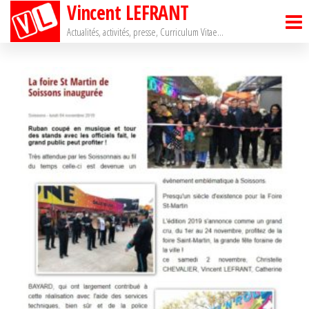
Vincent LEFRANT
Passer
ce
Actualités, activités, presse, Curriculum Vitae…
contenu