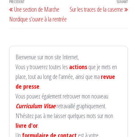
Navigation
Article
PRÉCÉDENT
SUIVANT
Artic
Une section de Marche
Sur les traces de la caserne
de
précédent
suiv
Nordique s’ouvre à la rentrée
l’article
Bienvenue sur mon site Internet,
Vous y trouverez toutes les
actions
que je mets en
place, tout au long de l'année, ainsi que ma
revue
de presse
.
Vous pouvez également retrouver mon nouveau
Curriculum Vitae
retravaillé graphiquement.
N'hésitez pas à me laisser quelques mots sur mon
livre d'or
.
Un
formulaire de contact
est à votre