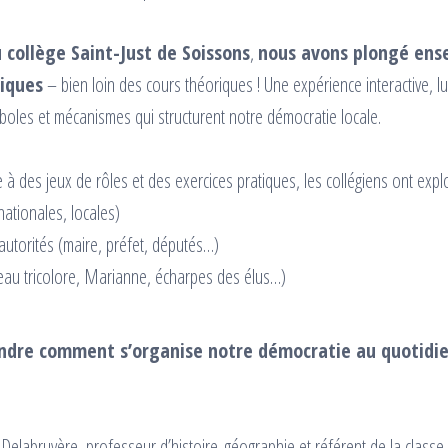
 collège Saint-Just de Soissons
,
nous avons plongé ens
tiques
– bien loin des cours théoriques ! Une expérience interactive, l
ymboles et mécanismes qui structurent notre démocratie locale.
 à des jeux de rôles et des exercices pratiques, les collégiens ont explo
nationales, locales)
autorités (maire, préfet, députés…)
au tricolore, Marianne, écharpes des élus…)
endre comment s’organise notre démocratie au quotidie
Delabruyère, professeur d’histoire-géographie et référent de la classe