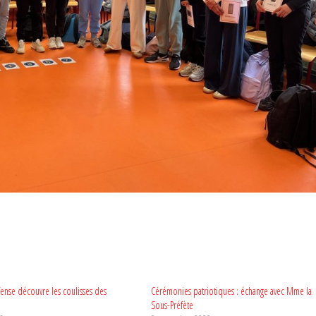
fense découvre les coulisses des
Cérémonies patriotiques : échange avec Mme la
Sous-Préfète