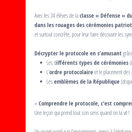
Avec les 24 élèves de la
classe « Défense » du
dans les rouages des cérémonies patrio
et surtout concrète, pour leur faire découvrir les s
Décrypter le protocole en s’amusant
grâce
Les d
ifférents types de cérémonies
(
L’
ordre protocolaire
et le placement des 
Les
emblèmes de la République
(drape
«
Comprendre le protocole, c’est compr
Une leçon qui prend tout son sens quand on la vit !
Un projet porté par l’engagement ; merci à Stéphane 