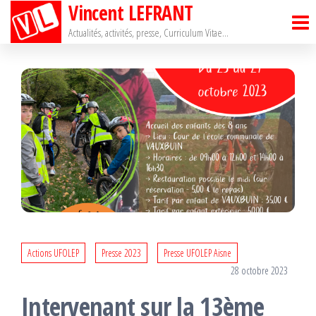
Vincent LEFRANT
Passer
ce
Actualités, activités, presse, Curriculum Vitae…
contenu
Actions UFOLEP
Presse 2023
Presse UFOLEP Aisne
28 octobre 2023
Intervenant sur la 13ème