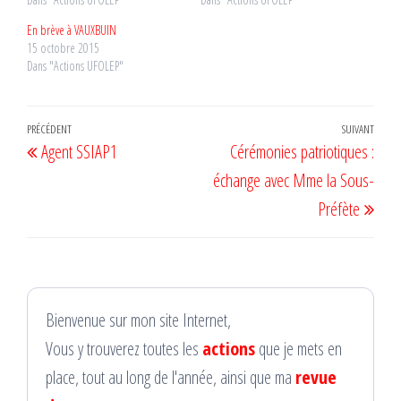
En brève à VAUXBUIN
15 octobre 2015
Dans "Actions UFOLEP"
Navigation
Article
PRÉCÉDENT
SUIVANT
Artic
Agent SSIAP1
Cérémonies patriotiques :
de
précédent
suiv
échange avec Mme la Sous-
l’article
Préfète
Bienvenue sur mon site Internet,
Vous y trouverez toutes les
actions
que je mets en
place, tout au long de l'année, ainsi que ma
revue