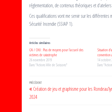
réglementation, de contenus théoriques et d’ateliers
Ces qualifications vont me servir sur les différente
Sécurité Incendie (SSIAP 1).
Articles similaires
CAI / CHU : Plus de moyens pour l’accueil des
Situation d’
victimes de catastrophe
convention a
26 novembre 2019
14 octobre
Dans "Actions Ville de Soissons"
Dans "Actio
Navigation
Article
PRÉCÉDENT
Création de jeu et graphisme pour les Rondeau’l
de
précédent
2024
l’article