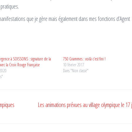
 pratiques.
s manifestations que je gère mais également dans mes fonctions d’Agent
urgence à SOISSONS : signature de la
750 Grammes : voilà c’est fini !
vec la Croix Rouge Française
10 février 2017
 2020
Dans "Non classé"
ns"
ympiques
Les animations prévues au village olympique le 17 ju