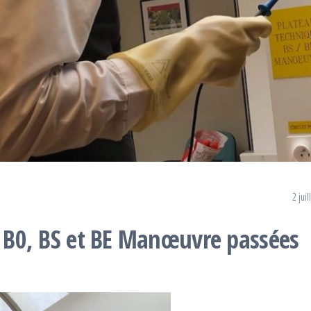
2 juil
es B0, BS et BE Manœuvre passées