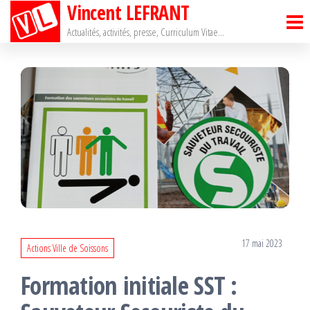
Vincent LEFRANT
Passer
ce
Actualités, activités, presse, Curriculum Vitae…
contenu
17 mai 2023
Actions Ville de Soissons
Formation initiale SST :