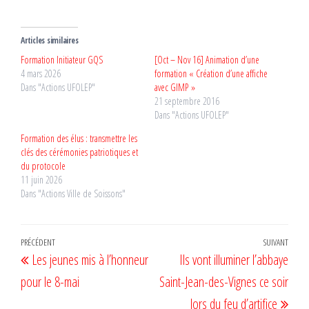
Articles similaires
Formation Initiateur GQS
[Oct – Nov 16] Animation d’une
4 mars 2026
formation « Création d’une affiche
Dans "Actions UFOLEP"
avec GIMP »
21 septembre 2016
Dans "Actions UFOLEP"
Formation des élus : transmettre les
clés des cérémonies patriotiques et
du protocole
11 juin 2026
Dans "Actions Ville de Soissons"
Navigation
Article
PRÉCÉDENT
SUIVANT
Artic
Les jeunes mis à l’honneur
Ils vont illuminer l’abbaye
de
précédent
suiv
pour le 8-mai
Saint-Jean-des-Vignes ce soir
l’article
lors du feu d’artifice