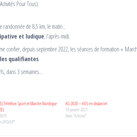
ctivités Pour Tous).
e randonnée de 8,5 km, le matin ;
ipative et ludique
, l’après-midi.
e me confier, depuis septembre 2022, les séances de formation « Marc
les qualifiantes
.
ifs, dans 3 semaines…
15] Téléthon Sport et Marche Nordique
AG 2020 – AOS en distanciel
ZEL
16 janvier 2021
 2015
Dans "Actions"
ns UFOLEP"