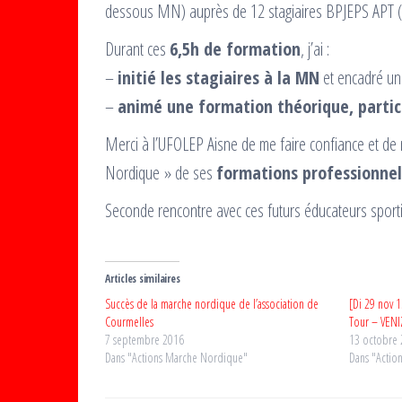
dessous MN) auprès de 12 stagiaires BPJEPS APT (A
Durant ces
6,5h de formation
, j’ai :
–
initié les stagiaires à la MN
et encadré un
–
animé une formation théorique, partic
Merci à l’UFOLEP Aisne de me faire confiance et d
Nordique » de ses
formations professionnel
Seconde rencontre avec ces futurs éducateurs sport
Articles similaires
Succès de la marche nordique de l’association de
[Di 29 nov 
Courmelles
Tour – VENI
7 septembre 2016
13 octobre
Dans "Actions Marche Nordique"
Dans "Actio