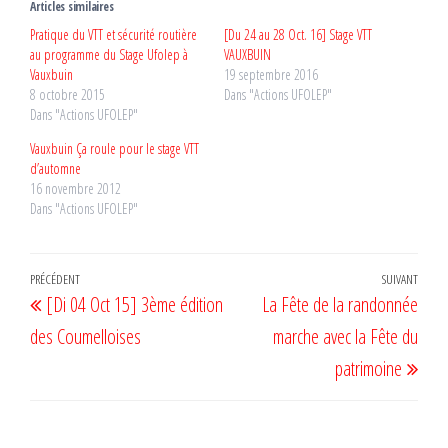
Articles similaires
Pratique du VTT et sécurité routière
[Du 24 au 28 Oct. 16] Stage VTT
au programme du Stage Ufolep à
VAUXBUIN
Vauxbuin
19 septembre 2016
8 octobre 2015
Dans "Actions UFOLEP"
Dans "Actions UFOLEP"
Vauxbuin Ça roule pour le stage VTT
d’automne
16 novembre 2012
Dans "Actions UFOLEP"
Navigation
Article
PRÉCÉDENT
SUIVANT
Artic
[Di 04 Oct 15] 3ème édition
La Fête de la randonnée
de
précédent
suiv
des Coumelloises
marche avec la Fête du
l’article
patrimoine