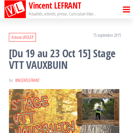
Vincent LEFRANT
Passer
ce
Actualités, activités, presse, Curriculum Vitae…
contenu
15 septembre 2015
Actions UFOLEP
[Du 19 au 23 Oct 15] Stage
VTT VAUXBUIN
Par
VINCENTLEFRANT