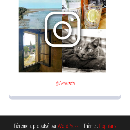
@Leurovin
Fièrement propulsé par
WordPress
|
Thème :
Popularis