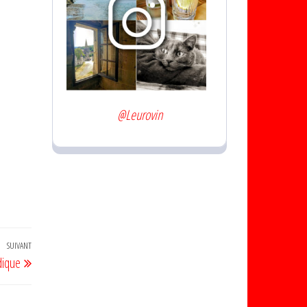
@Leurovin
SUIVANT
Article
dique
suivant