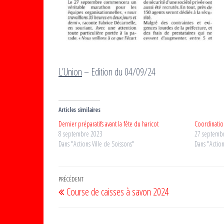
L’Union
– Edition du 04/09/24
Articles similaires
Dernier préparatifs avant la fête du haricot
Coordinatio
8 septembre 2023
27 septemb
Dans "Actions Ville de Soissons"
Dans "Action
Navigation
Article
PRÉCÉDENT
Course de caisses à savon 2024
de
précédent
l’article