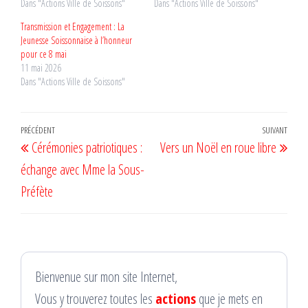
Dans "Actions Ville de Soissons"
Dans "Actions Ville de Soissons"
Transmission et Engagement : La
Jeunesse Soissonnaise à l’honneur
pour ce 8 mai
11 mai 2026
Dans "Actions Ville de Soissons"
Navigation
Article
PRÉCÉDENT
SUIVANT
Artic
Cérémonies patriotiques :
Vers un Noël en roue libre
de
précédent
suiv
échange avec Mme la Sous-
l’article
Préfète
Bienvenue sur mon site Internet,
Vous y trouverez toutes les
actions
que je mets en