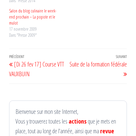
Dans "Presse 2014"
Salon du blog culinaire le week-
end prochain – La popote et le
mulot
17 novembre 2009
Dans "Presse 2009"
Navigation
Article
PRÉCÉDENT
SUIVANT
Artic
[Di 26 fev 17] Course VTT
Suite de la formation fédérale
de
précédent
suiv
VAUXBUIN
l’article
Bienvenue sur mon site Internet,
Vous y trouverez toutes les
actions
que je mets en
place, tout au long de l'année, ainsi que ma
revue