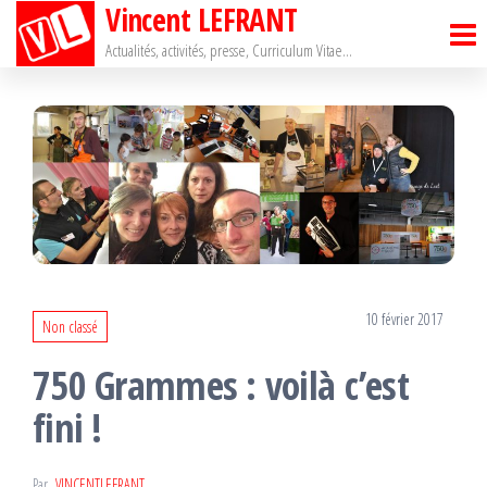
Vincent LEFRANT
Passer
ce
Actualités, activités, presse, Curriculum Vitae…
contenu
10 février 2017
Non classé
750 Grammes : voilà c’est
fini !
Par
VINCENTLEFRANT