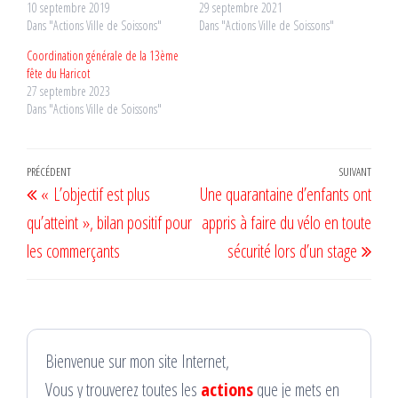
10 septembre 2019
29 septembre 2021
Dans "Actions Ville de Soissons"
Dans "Actions Ville de Soissons"
Coordination générale de la 13ème
fête du Haricot
27 septembre 2023
Dans "Actions Ville de Soissons"
Navigation
Article
PRÉCÉDENT
SUIVANT
Artic
« L’objectif est plus
Une quarantaine d’enfants ont
de
précédent
suiv
qu’atteint », bilan positif pour
appris à faire du vélo en toute
l’article
les commerçants
sécurité lors d’un stage
Bienvenue sur mon site Internet,
Vous y trouverez toutes les
actions
que je mets en