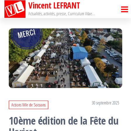
Vincent LEFRANT
Passer
ce
Actualités, activités, presse, Curriculum Vitae…
contenu
30 septembre 2025
Actions Ville de Soissons
10ème édition de la Fête du