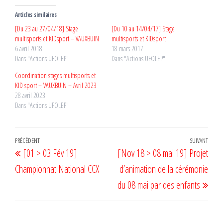
Articles similaires
[Du 23 au 27/04/18] Stage
[Du 10 au 14/04/17] Stage
multisports et KIDsport – VAUXBUIN
multisports et KIDsport
6 avril 2018
18 mars 2017
Dans "Actions UFOLEP"
Dans "Actions UFOLEP"
Coordination stages multisports et
KID sport – VAUXBUIN – Avril 2023
28 avril 2023
Dans "Actions UFOLEP"
Navigation
Article
PRÉCÉDENT
SUIVANT
Artic
[01 > 03 Fév 19]
[Nov 18 > 08 mai 19] Projet
de
précédent
suiv
Championnat National CCX
d’animation de la cérémonie
l’article
du 08 mai par des enfants