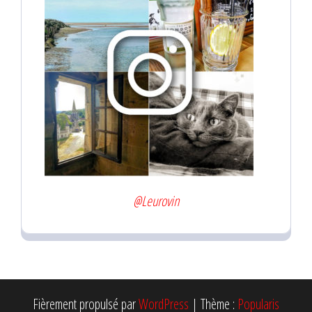
@Leurovin
Fièrement propulsé par
WordPress
|
Thème :
Popularis